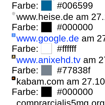
Farbe:
#006599
www.heise.de am 27
Farbe:
#000000
www.google.de
am 27
Farbe:
#ffffff
www.anixehd.tv
am 27
Farbe:
#77838f
kabam.com am 27.10
Farbe:
#000000
comprarcialis5mg.or