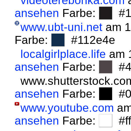
videoterebonka.com
a
ansehen
Farbe:
#1
www.ubt-uni.net
am 1
Farbe:
#112e4e
localgirlplace.life
am 1
ansehen
Farbe:
#4
www.shutterstock.co
ansehen
Farbe:
#0
www.youtube.com
am
ansehen
Farbe:
#fff