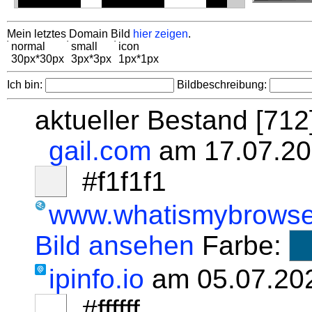
Mein letztes Domain Bild
hier zeigen
.
normal
small
icon
30px*30px
3px*3px
1px*1px
Ich bin:
Bildbeschreibung:
aktueller Bestand [71
gail.com
am 17.07.20
#f1f1f1
www.whatismybrowse
Bild ansehen
Farbe:
ipinfo.io
am 05.07.20
#ffffff