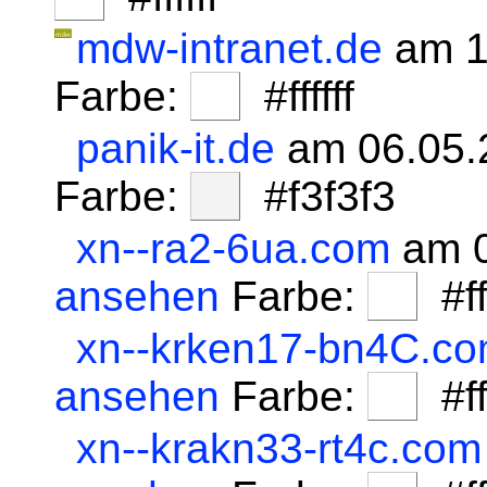
mdw-intranet.de
am 1
Farbe:
#ffffff
panik-it.de
am 06.05.
Farbe:
#f3f3f3
xn--ra2-6ua.com
am 0
ansehen
Farbe:
#fff
xn--krken17-bn4C.c
ansehen
Farbe:
#fff
xn--krakn33-rt4c.com