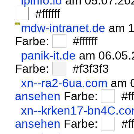
ipinfo.io
am 05.07.20
#ffffff
mdw-intranet.de
am 1
Farbe:
#ffffff
panik-it.de
am 06.05.
Farbe:
#f3f3f3
xn--ra2-6ua.com
am 0
ansehen
Farbe:
#fff
xn--krken17-bn4C.c
ansehen
Farbe:
#fff