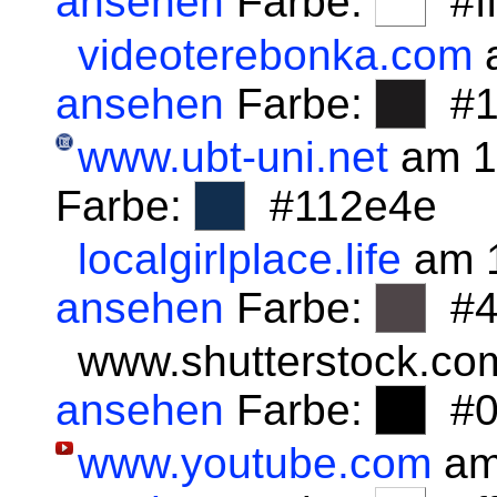
ansehen
Farbe:
#fff
videoterebonka.com
a
ansehen
Farbe:
#1
www.ubt-uni.net
am 1
Farbe:
#112e4e
localgirlplace.life
am 1
ansehen
Farbe:
#4
www.shutterstock.co
ansehen
Farbe:
#0
www.youtube.com
am