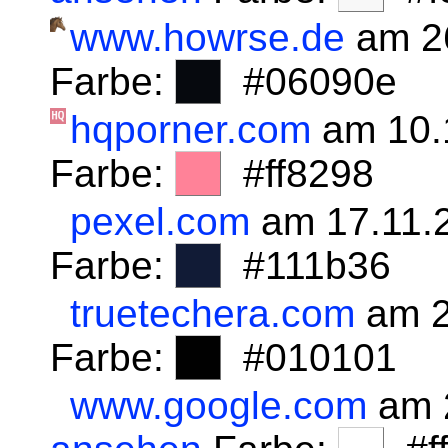
www.howrse.de
am 2
Farbe:
#06090e
hqporner.com
am 10.
Farbe:
#ff8298
pexel.com
am 17.11.
Farbe:
#111b36
truetechera.com
am 2
Farbe:
#010101
www.google.com
am 