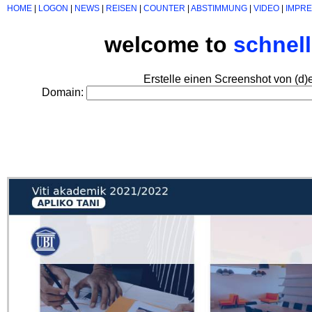
HOME
|
LOGON
|
NEWS
|
REISEN
|
COUNTER
|
ABSTIMMUNG
|
VIDEO
|
IMPR
welcome to
schnel
Erstelle einen Screenshot von (d)
Domain: