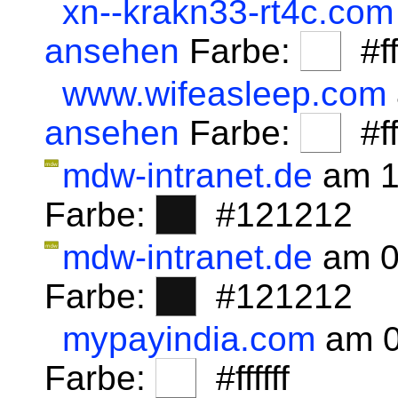
xn--krakn33-rt4c.com
ansehen
Farbe:
#fff
www.wifeasleep.com
ansehen
Farbe:
#fff
mdw-intranet.de
am 1
Farbe:
#121212
mdw-intranet.de
am 0
Farbe:
#121212
mypayindia.com
am 0
Farbe:
#ffffff