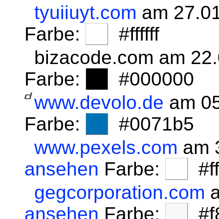
tyuiiuyt.com
am 27.01
Farbe:
#ffffff
bizacode.com am 22
Farbe:
#000000
www.devolo.de
am 05
Farbe:
#0071b5
www.pexels.com
am 3
ansehen
Farbe:
#fff
gegcorporation.com
a
ansehen
Farbe:
#f8