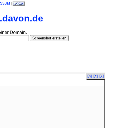
ESSUM
|
l.davon.de
einer Domain.
[o]
[>]
[x]