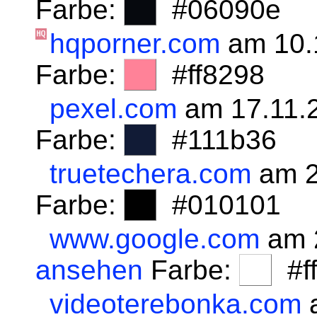
Farbe:
#06090e
hqporner.com
am 10.
Farbe:
#ff8298
pexel.com
am 17.11.
Farbe:
#111b36
truetechera.com
am 2
Farbe:
#010101
www.google.com
am 
ansehen
Farbe:
#fff
videoterebonka.com
a