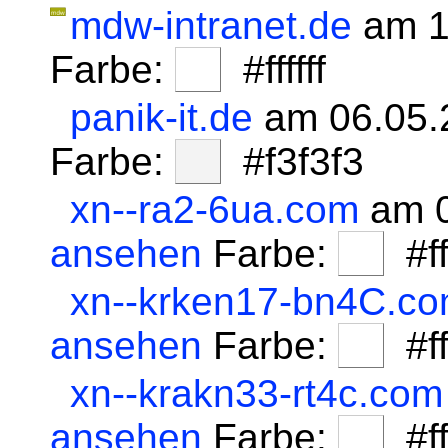
mdw-intranet.de
am 1
Farbe:
#ffffff
panik-it.de
am 06.05.
Farbe:
#f3f3f3
xn--ra2-6ua.com
am 0
ansehen
Farbe:
#fff
xn--krken17-bn4C.c
ansehen
Farbe:
#fff
xn--krakn33-rt4c.com
ansehen
Farbe:
#fff