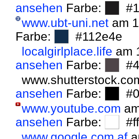
ansehen
Farbe:
#1
www.ubt-uni.net
am 1
Farbe:
#112e4e
localgirlplace.life
am 1
ansehen
Farbe:
#4
www.shutterstock.co
ansehen
Farbe:
#0
www.youtube.com
am
ansehen
Farbe:
#fff
www.google.com.af
a