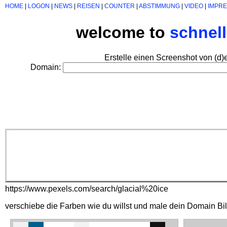
HOME
|
LOGON
|
NEWS
|
REISEN
|
COUNTER
|
ABSTIMMUNG
|
VIDEO
|
IMPR
welcome to
schnel
Erstelle einen Screenshot von (d)
Domain:
https://www.pexels.com/search/glacial%20ice
verschiebe die Farben wie du willst und male dein Domain Bi