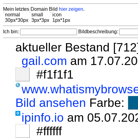
Mein letztes Domain Bild
hier zeigen
.
normal
small
icon
30px*30px
3px*3px
1px*1px
Ich bin:
Bildbeschreibung:
aktueller Bestand [71
gail.com
am 17.07.20
#f1f1f1
www.whatismybrowse
Bild ansehen
Farbe:
ipinfo.io
am 05.07.20
#ffffff