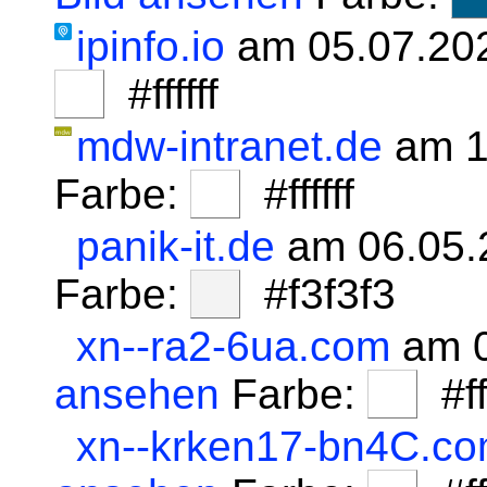
ipinfo.io
am 05.07.20
#ffffff
mdw-intranet.de
am 1
Farbe:
#ffffff
panik-it.de
am 06.05.
Farbe:
#f3f3f3
xn--ra2-6ua.com
am 0
ansehen
Farbe:
#fff
xn--krken17-bn4C.c