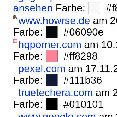
ansehen
Farbe:
#f8
www.howrse.de
am 2
Farbe:
#06090e
hqporner.com
am 10.
Farbe:
#ff8298
pexel.com
am 17.11.
Farbe:
#111b36
truetechera.com
am 2
Farbe:
#010101
www.google.com
am 