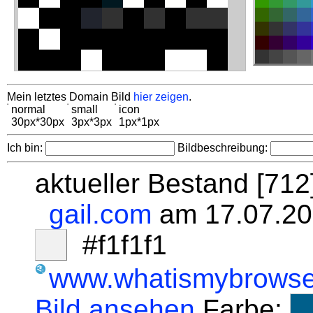
Mein letztes Domain Bild
hier zeigen
.
normal
small
icon
30px*30px
3px*3px
1px*1px
Ich bin:
Bildbeschreibung:
aktueller Bestand [71
gail.com
am 17.07.20
#f1f1f1
www.whatismybrowse
Bild ansehen
Farbe: