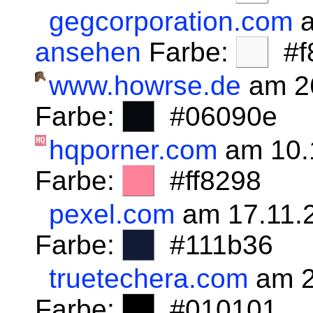
gegcorporation.com
a
ansehen
Farbe:
#f8
www.howrse.de
am 2
Farbe:
#06090e
hqporner.com
am 10.
Farbe:
#ff8298
pexel.com
am 17.11.
Farbe:
#111b36
truetechera.com
am 2
Farbe:
#010101