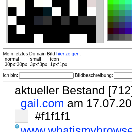
Mein letztes Domain Bild
hier zeigen
.
normal
small
icon
30px*30px
3px*3px
1px*1px
Ich bin:
Bildbeschreibung:
aktueller Bestand [71
gail.com
am 17.07.20
#f1f1f1
www.whatismybrowse