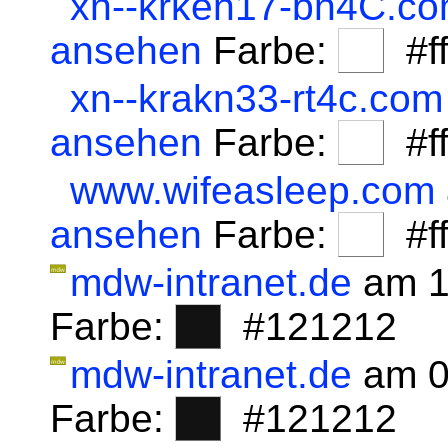
xn--krken17-bn4C.c
ansehen
Farbe:
#fff
xn--krakn33-rt4c.com
ansehen
Farbe:
#fff
www.wifeasleep.com
ansehen
Farbe:
#fff
mdw-intranet.de
am 1
Farbe:
#121212
mdw-intranet.de
am 0
Farbe:
#121212