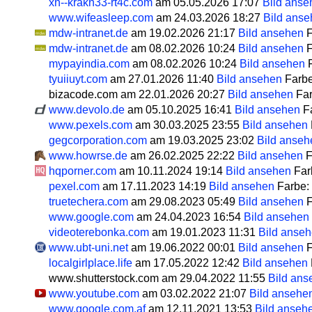
xn--krakn33-rt4c.com
am 05.05.2026 17:07
Bild anse
www.wifeasleep.com
am 24.03.2026 18:27
Bild ans
mdw-intranet.de
am 19.02.2026 21:17
Bild ansehen
F
mdw-intranet.de
am 08.02.2026 10:24
Bild ansehen
F
mypayindia.com
am 08.02.2026 10:24
Bild ansehen
F
tyuiiuyt.com
am 27.01.2026 11:40
Bild ansehen
Farb
bizacode.com am 22.01.2026 20:27
Bild ansehen
Far
www.devolo.de
am 05.10.2025 16:41
Bild ansehen
F
www.pexels.com
am 30.03.2025 23:55
Bild ansehen
gegcorporation.com
am 19.03.2025 23:02
Bild anseh
www.howrse.de
am 26.02.2025 22:22
Bild ansehen
F
hqporner.com
am 10.11.2024 19:14
Bild ansehen
Far
pexel.com
am 17.11.2023 14:19
Bild ansehen
Farbe:
truetechera.com
am 29.08.2023 05:49
Bild ansehen
F
www.google.com
am 24.04.2023 16:54
Bild ansehen
videoterebonka.com
am 19.01.2023 11:31
Bild anse
www.ubt-uni.net
am 19.06.2022 00:01
Bild ansehen
F
localgirlplace.life
am 17.05.2022 12:42
Bild ansehen
www.shutterstock.com am 29.04.2022 11:55
Bild ans
www.youtube.com
am 03.02.2022 21:07
Bild ansehe
www.google.com.af
am 12.11.2021 13:53
Bild anseh