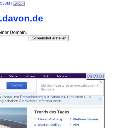
ESSUM
|
l.davon.de
einer Domain.
[o]
[>]
[x]